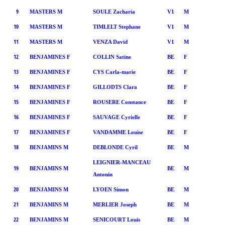
9
MASTERS M
SOULE Zacharia
V1
M
10
MASTERS M
TIMLELT Stephane
V1
M
11
MASTERS M
VENZA David
V1
M
12
BENJAMINES F
COLLIN Satine
BE
F
13
BENJAMINES F
CYS Carla-marie
BE
F
14
BENJAMINES F
GILLODTS Clara
BE
F
15
BENJAMINES F
ROUSERE Constance
BE
F
16
BENJAMINES F
SAUVAGE Cyrielle
BE
F
17
BENJAMINES F
VANDAMME Louise
BE
F
18
BENJAMINS M
DEBLONDE Cyril
BE
M
LEIGNIER-MANCEAU
19
BENJAMINS M
BE
M
Antonin
20
BENJAMINS M
LYOEN Simon
BE
M
21
BENJAMINS M
MERLIER Joseph
BE
M
22
BENJAMINS M
SENICOURT Louis
BE
M