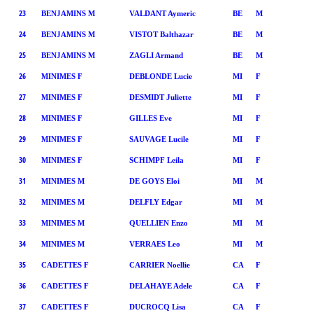
23
BENJAMINS M
VALDANT Aymeric
BE
M
24
BENJAMINS M
VISTOT Balthazar
BE
M
25
BENJAMINS M
ZAGLI Armand
BE
M
26
MINIMES F
DEBLONDE Lucie
MI
F
27
MINIMES F
DESMIDT Juliette
MI
F
28
MINIMES F
GILLES Eve
MI
F
29
MINIMES F
SAUVAGE Lucile
MI
F
30
MINIMES F
SCHIMPF Leila
MI
F
31
MINIMES M
DE GOYS Eloi
MI
M
32
MINIMES M
DELFLY Edgar
MI
M
33
MINIMES M
QUELLIEN Enzo
MI
M
34
MINIMES M
VERRAES Leo
MI
M
35
CADETTES F
CARRIER Noellie
CA
F
36
CADETTES F
DELAHAYE Adele
CA
F
37
CADETTES F
DUCROCQ Lisa
CA
F