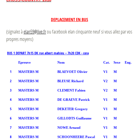
DEPLACEMENT EN BUS
(signalez à
elan59@live.fr
ou facebook elan cinquante neuf si vous allez par vos
propres moyens)
BUS 1 DEPART 7h15 DK rue albert mahieu – 7h20 CDK - cora
Epreuve
Nom
Cat.
Sexe
Eng.
1
MASTERS M
BLAEVOET Olivier
V1
M
2
MASTERS M
BLEUSE Richard
V2
M
3
MASTERS M
CLEMENT Fabien
V2
M
4
MASTERS M
DE GRAEVE Patrick
V1
M
5
MASTERS M
DEKETER Gregory
V1
M
6
MASTERS M
GILLODTS Guillaume
V1
M
7
MASTERS M
NOWE Arnaud
V1
M
8
MASTERS M
SCHOONHEERE Pascal
V1
M