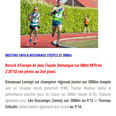
MEETING VAFA & REGIONAUX STEEPLE ET 3000m
Record d'Europe de Jean-Claude Demarque sur 800m M70 en
2'28"62 (en photo au 2nd plan).
Denauvan Leniept est champion régional Junior sur 3000m steeple
avec un nouveau record personnel (9'48). Thomas Wadoux réalise la
performance plancher pour les France sur 2000m steeple (6'33). Podiums
également pour
Léo Descamps (2eme) sur 3000m en 9'12
et
Thomas
Gillodts
(3eme) battent également leur record
en 9'14.