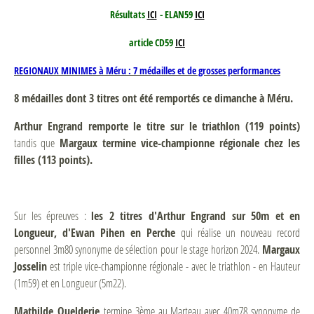
Résultats
ICI
- ELAN59
ICI
article CD59
ICI
REGIONAUX MINIMES à Méru : 7 médailles et de grosses performances
8 médailles dont 3 titres ont été remportés ce dimanche à Méru.
Arthur Engrand remporte le titre sur le triathlon (119 points)
tandis que
Margaux termine vice-championne régionale chez les
filles (113 points).
Sur les épreuves :
les 2 titres d'Arthur Engrand sur 50m et en
Longueur, d'Ewan Pihen en Perche
qui réalise un nouveau record
personnel 3m80 synonyme de sélection pour le stage horizon 2024.
Margaux
Josselin
est triple vice-championne régionale - avec le triathlon - en Hauteur
(1m59) et en Longueur (5m22).
Mathilde Quelderie
termine 3ème au Marteau avec 40m78 synonyme de