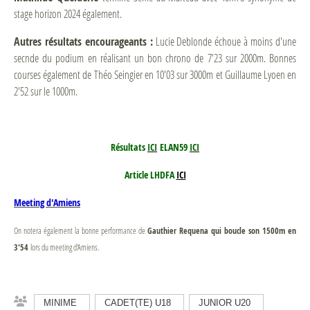
stage horizon 2024 également.
Autres résultats encourageants :
Lucie Deblonde échoue à moins d'une
secnde du podium en réalisant un bon chrono de 7'23 sur 2000m. Bonnes
courses également de Théo Seingier en 10'03 sur 3000m et Guillaume Lyoen en
2'52 sur le 1000m.
Résultats
ICI
ELAN59
ICI
Article LHDFA
ICI
Meeting d'Amiens
Gauthier Requena qui boucle son 1500m en
On notera également la bonne performance de
3'54
lors du meeting d'Amiens.
MINIME
CADET(TE) U18
JUNIOR U20