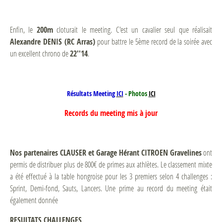
Enfin, le
200m
cloturait le meeting. C'est un cavalier seul que réalisait
Alexandre DENIS (RC Arras)
pour battre le 5ème record de la soirée avec
un excellent chrono de
22''14
.
Résultats Meeting
ICI
- Photos
ICI
Records du meeting mis à jour
Nos partenaires CLAUSER et Garage Hérant CITROEN Gravelines
ont
permis de distribuer plus de 800€ de primes aux athlètes. Le classement mixte
a été effectué à la table hongroise pour les 3 premiers selon 4 challenges :
Sprint, Demi-fond, Sauts, Lancers. Une prime au record du meeting était
également donnée
RESULTATS CHALLENGES