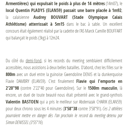
Armentières) qui expulsait le poids à plus de 14 mètres
(14m07), le
local Quentin PLADYS (ELAN59) passait une barre placée à 1m92
,
la calaisienne
Audrey BOUVART (Stade Olympique Calais
Athlétisme) atterrissait à 5m15
dans le bac à sable. Un excellent
concours était également réalisé par la cadette de l'AS Marck Camille BOUFFART
qui balançait le poids (3kg) à 12m24.
Du côté du
demi-fond
, si les records du meeting semblaient difficilement
accessibles, nous assistions à deux belles batailles. D'abord, chez les filles sur le
800m
avec un duel entre la guinoise Gwendoline DENIS et la dunkerquoise
Flavie DAMBRY (ELAN59). C'est finalement
Flavie qui l'emporte en
2'20"98
(contre 2'22"40 pour Gwendoline). Sur le
1500m masculin
, là
encore, un duel de toute beauté nous était présenté avec le grand-synthois
Valentin BASTOEN
qui a pris le meilleur sur Abderrazak CHARIK (ELAN59)
pour deux chrono sous les 4 minutes (
3'58"38
contre 3'58"91).
Ces 2 athlètes
pourraient mettre en danger dès l'an prochain le record du meeting detenu par
Simon DENISSEL (3'55"16
)