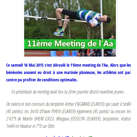
Ce samedi 16 Mai 2015 s'est déroulé le 11ème meeting de l'Aa. Alors que les
bénévoles avaient eu droit à une matinée pluvieuse, les athlètes ont par
contre pu profiter de conditions optimales.
En préambule du meeting
avait lieu
la 2ème journée district maritime jeunes .
On notera le bon concours du benjamin Arthur ENGRAND (ELAN59) qui saute à 5m84
(45 points), les 3m10 d'Ewan PIHEN (ELAN59) également (45 points) ou encore les
2'43"9 de Martin DHEM (OGS). Margaux JOSSELYN (ELAN59), benjamine, réalise
1m44 en Hauteur et 7"0 sur 50m.