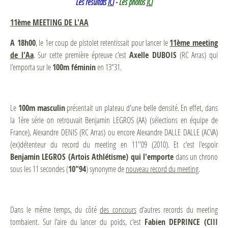
Les résultats
ICI
-
Les photos
ICI
11ème MEETING DE L'AA
A 18h00
, le 1er coup de pistolet retentissait pour lancer le
11ème meeting
de l'Aa
. Sur cette première épreuve c'est
Axelle DUBOIS
(RC Arras) qui
l'emporta sur le
100m féminin
en 13"31.
Le
100m
masculin
présentait un plateau d'une belle densité. En effet, dans
la 1ère série on retrouvait Benjamin LEGROS (AA) (sélections en équipe de
France), Alexandre DENIS (RC Arras) ou encore Alexandre DALLE DALLE (ACVA)
(ex)détenteur du record du meeting en 11''09 (2010). Et c'est l'espoir
Benjamin LEGROS (Artois Athlétisme) qui l'emporte
dans un chrono
sous les 11 secondes (
10"94
) synonyme de
nouveau record du meeting
.
Dans le même temps, du côté
des concours
d'autres records du meeting
tombaient. Sur l'aire du lancer du poids, c'est
Fabien DEPRINCE (CIII