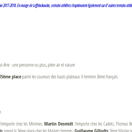
tive 2017-2018. En marge de Leffrinckoucke, certains athlètes s'exprimaient également sur d' autres terrains athl
15ème place
parmi les coureurs des hauts plateaux. Il termine 3ème français.
r.
l'emporte chez les Minimes.
Martin Desmidt
l'emporte chez les Cadets, Thomas
is
prend la 3ème place chez les Masters femmes.
Guillaume Gillodts
2ème Master su