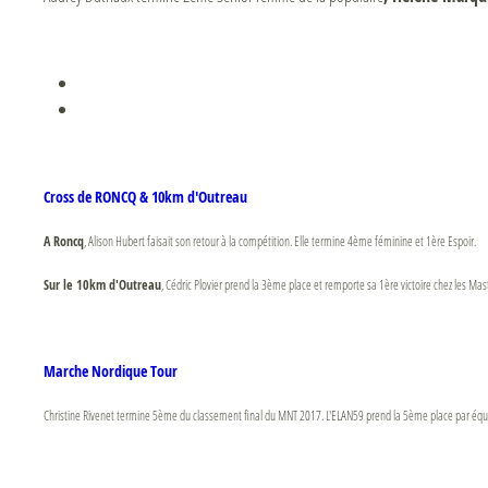
Cross de RONCQ & 10km d'Outreau
A Roncq
, Alison Hubert faisait son retour à la compétition. Elle termine 4ème féminine et 1ère Espoir.
Sur le 10km d'Outreau
, Cédric Plovier prend la 3ème place et remporte sa 1ère victoire chez les 
Marche Nordique Tour
Christine Rivenet termine 5ème du classement final du MNT 2017. L'ELAN59 prend la 5ème place par éq