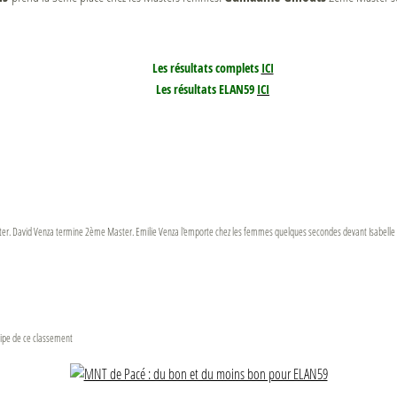
Les résultats complets
ICI
Les résultats ELAN59
ICI
Master. David Venza termine 2ème Master. Emilie Venza l'emporte chez les femmes quelques secondes devant Isabelle
uipe de ce classement