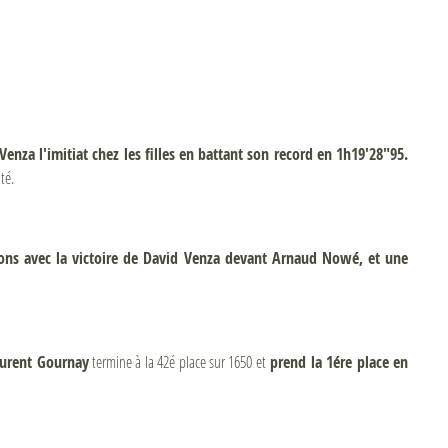
nza l'imitiat chez les filles en battant son record en 1h19'28"95.
té.
ons avec la victoire de David Venza devant Arnaud Nowé, et une
urent Gournay
termine à la 42é place sur 1650 et
prend la 1ére place en