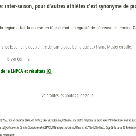
ec inter-saison, pour d'autres athlètes c'est synonyme de p
a région a fait la course en tête durant l’intégralité de l’épreuve et termine
C
u France Espoir et le double titre de Jean-Claude Demarque aux France Master en salle.
Bravo Corinne !
e de la LNPCA et résultats
ICI
Voir toutes les photos ci-dessous
 (02) ; sur un circuit de (1km 500 mètres) avec
des côtes à répétitions et une météo composée de pluie, vent et froid pendant toute la nuit
es catégories avec le Titre de Championne de FRANCE 2016
en parcourant en 24heures (171km 138mètres).
Déjà titrée sur le 50 km Marc
ma
préparation