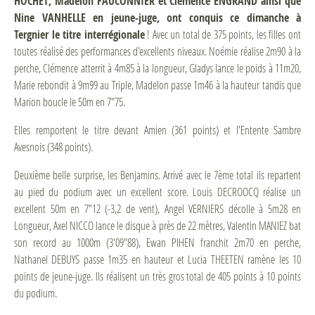
HOCHET, Madelon FAUCONNIER et Clémence ENGRAND ainsi que
Nine VANHELLE en jeune-juge, ont conquis ce dimanche à
Tergnier le titre interrégionale
! Avec un total de 375 points, les filles ont
toutes réalisé des performances d'excellents niveaux. Noémie réalise 2m90 à la
perche, Clémence atterrit à 4m85 à la longueur, Gladys lance le poids à 11m20,
Marie rebondit à 9m99 au Triple, Madelon passe 1m46 à la hauteur tandis que
Marion boucle le 50m en 7"75.
Elles remportent le titre devant Amien (361 points) et l'Entente Sambre
Avesnois (348 points).
Deuxième belle surprise, les Benjamins. Arrivé avec le 7ème total ils repartent
au pied du podium avec un excellent score. Louis DECROOCQ réalise un
excellent 50m en 7"12 (-3,2 de vent), Angel VERNIERS décolle à 5m28 en
Longueur, Axel NICCO lance le disque à près de 22 mètres, Valentin MANIEZ bat
son record au 1000m (3'09"88), Ewan PIHEN franchit 2m70 en perche,
Nathanel DEBUYS passe 1m35 en hauteur et Lucia THEETEN ramène les 10
points de jeune-juge. Ils réalisent un très gros total de 405 points à 10 points
du podium.