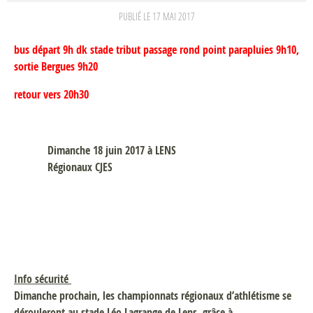
PUBLIÉ LE
17 MAI 2017
bus départ 9h dk stade tribut passage rond point parapluies 9h10,
sortie Bergues 9h20
retour vers 20h30
Dimanche 18 juin 2017 à LENS
Régionaux CJES
Info sécurité
Dimanche prochain, les championnats régionaux d’athlétisme se
dérouleront au stade Léo Lagrange de Lens, grâce à