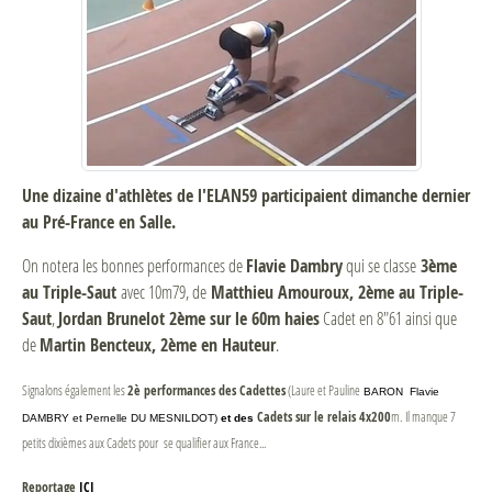
Une dizaine d'athlètes de l'ELAN59 participaient dimanche dernier
au Pré-France en Salle.
On notera les bonnes performances de
Flavie Dambry
qui se classe
3ème
au Triple-Saut
avec 10m79, de
Matthieu Amouroux, 2ème au Triple-
Saut
,
Jordan Brunelot 2ème sur le 60m haies
Cadet en 8"61 ainsi que
de
Martin Bencteux, 2ème en Hauteur
.
2è performances des
Cadettes
Signalons également les
(Laure et Pauline
BARON Flavie
Cadets sur le relais 4x200
m.
Il manque 7
DAMBRY et Pernelle DU MESNILDOT)
et des
petits dixièmes aux Cadets pour se qualifier aux France...
Reportage
ICI