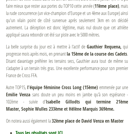
faire mieux que rester aux portes du TOP10 cette année (
11ème place)
, mais
la rude concurrence (un vice-champion d'Europe et un 4ème aux Europe) ainsi
qu'un vilain point de côté survenue après seulement 3km en on décidé
autrement. La déception est donc légitime, mais nul doute que cet athlète
appliqué saura rebondir cet été sur piste avec le 5000 mètres.
La belle surprise du jour est à mettre à l'actif de
Gauthier Requena,
qui
progresse mois après mois, en prenant
la 15ème de la course des Cadets
.
Disant davantage préférer les terrains secs, Gauthier aura tout de même su
s'adapter à un terrain très gras. Une excellente performance pour son premier
France de Cross FFA.
Autre TOP15,
l'équipe féminine Cross Long (15ème)
emmenée par une
Emilie Venza
sans doute un peu moins en jambe qu'à son espérance -
102ème - suivie d'
Isabelle Gillodts qui termine 21ème
Master,
Sophie Wulles 233ème et Hélène Marquis 369ème.
On notera aussi également la
32ème place de David Venza en Master
Tous les résultats sont
ICI