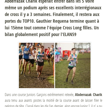
Abderrazak Charik espérait entrer dans les 5 voire
même un podium après ses excellents interrégionaux
de cross il y a 3 semaines. Finalement, il restera aux
portes du TOP10. Gauthier Requena termine quant à
lui 15ème tout comme l'équipe Cross Long filles. Un
bilan globalement positif pour l'ELAN59
Dans une course Juniors Garçons extrêmement relevée,
Abderrazak Charik
aura tenu aux avants postes la moitié de la course avant de laisser filer le
peloton de tête. Classé dans les dix l'an dernier, alors encore Junior 1, il n' a pu