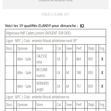
PUBLIÉ LE
24 JANV. 2017
Voici les 19 qualifiés ELAN59 pour dimanche :
ICI
Régionaux HdF Cadets juniors (NOGENT SUR OISE)
Ligue : NPC | Club : entente littoral athletisme nord 59*
Doss.
Epreuve
Nom
Cat.
Sexe
Perf.
Dépt.
Eng.
CALESSE
-
60m - Salle
CA
F
864
059
X
elise
BECUWE
-
60m - Salle
CA
M
748
059
X
mathis
VERNIERS
-
60m - Salle
CA
M
751
059
X
angel
Ligue : NPC | Club : entente littoral athletisme no
Doss.
Epreuve
Nom
Cat.
Sexe
Perf.
Dépt.
Eng.