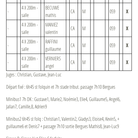
4 X 200m -
BECUWE
-
CA
M
059
X
salle
mathis
4 X 200m -
MANIEZ
-
CA
M
059
X
salle
valentin
4 X 200m -
RAFFINI
-
CA
M
059
X
salle
guillaume
4 X 200m -
VERNIERS
-
CA
M
059
X
salle
angel
Juges : Christian, Gustave, Jean-Luc
Départ fixé : 6h45 st folquin et 7h stade tribut. passage 7h10 Bergues
Minibus1 7h DK : Gustave1, Marie2, Noémie3, Elie4, Guillaume5, Angel6,
Jallan7, Camille,8, Adrien9
Minibus2 6h45 st folq : Christian1, Valentin2, Gladys3, Eloïse4, Kevin5, +
guillaume6 et Denis7 + passage 7h10 sortie Bergues Mathis8, Jean-Luc9