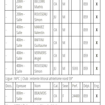
200m -
BECUWE
-
CA
M
059
X
Salle
Mathis
200m -
ROUSSEAU
-
JU
M
059
X
Salle
Simon
400m -
MANIEZ
-
CA
M
059
X
Salle
Valentin
400m -
RAFFINI
-
CA
M
059
X
Salle
Guillaume
400m -
VERNIERS
-
CA
M
059
X
Salle
Angel
400m -
ROUSSEAU
-
JU
M
5593
059
X
Salle
Simon
Ligue : NPC | Club : entente littoral athletisme nord 59*
Doss.
Epreuve
Nom
Cat.
Sexe
Perf.
Dépt.
Eng.
800m -
BEAUVOIS
-
CA
F
24400
059
X
Salle
eloise