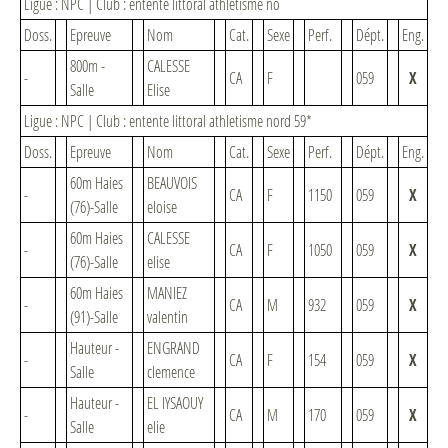
Ligue : NPC | Club : entente littoral athletisme no
Doss.
Epreuve
Nom
Cat.
Sexe
Perf.
Dépt.
Eng.
800m -
CALESSE
-
CA
F
059
X
Salle
Elise
Ligue : NPC | Club : entente littoral athletisme nord 59*
Doss.
Epreuve
Nom
Cat.
Sexe
Perf.
Dépt.
Eng.
60m Haies
BEAUVOIS
-
CA
F
1150
059
X
(76)-Salle
eloise
60m Haies
CALESSE
-
CA
F
1050
059
X
(76)-Salle
elise
60m Haies
MANIEZ
-
CA
M
932
059
X
(91)-Salle
valentin
Hauteur -
ENGRAND
-
CA
F
154
059
X
Salle
clemence
Hauteur -
EL IYSAOUY
-
CA
M
170
059
X
Salle
elie