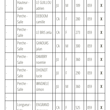
Hauteur -
LE GUILLOU
-
JU
M
189
059
X
Salle
adrien
Perche -
DEBOOM
-
CA
F
280
059
X
Salle
camille
Perche -
-
LE BRIS zelia
CA
F
273
059
X
Salle
Perche -
GHAOUAS
-
CA
M
300
059
X
Salle
jalan
Perche -
DAMBRY
-
JU
F
360
059
X
Salle
noemie
Perche -
DHONDT
-
JU
F
290
059
X
Salle
lucie
Perche -
VANDAELE
-
JU
M
360
059
X
Salle
simon
-
Longueur -
ENGRAND
-
CA
F
525
059
X