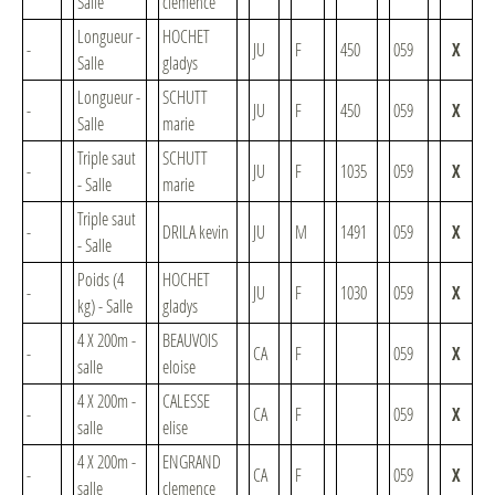
Salle
clemence
Longueur -
HOCHET
-
JU
F
450
059
X
Salle
gladys
Longueur -
SCHUTT
-
JU
F
450
059
X
Salle
marie
Triple saut
SCHUTT
-
JU
F
1035
059
X
- Salle
marie
Triple saut
-
DRILA kevin
JU
M
1491
059
X
- Salle
Poids (4
HOCHET
-
JU
F
1030
059
X
kg) - Salle
gladys
4 X 200m -
BEAUVOIS
-
CA
F
059
X
salle
eloise
4 X 200m -
CALESSE
-
CA
F
059
X
salle
elise
4 X 200m -
ENGRAND
-
CA
F
059
X
salle
clemence