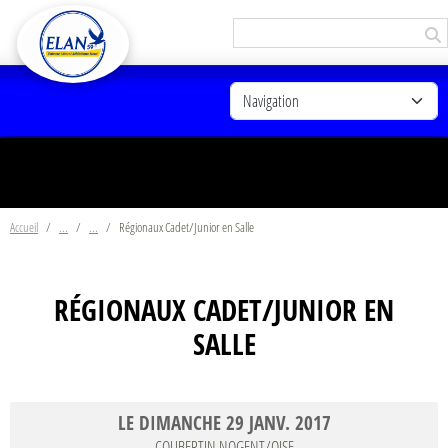
Panneau de gestion des cookies
Accueil
Régionaux Cadet/Junior en Salle
RÉGIONAUX CADET/JUNIOR EN
SALLE
LE
DIMANCHE
29
JANV.
2017
COUBERTIN
NOGENT/OISE