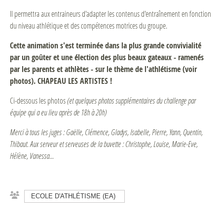
Il permettra aux entraineurs d'adapter les contenus d'entraînement en fonction
du niveau athlétique et des compétences motrices du groupe.
Cette animation s'est terminée dans la plus grande convivialité
par un goûter et une élection des plus beaux gateaux - ramenés
par les parents et athlètes - sur le thème de l'athlétisme (voir
photos). CHAPEAU LES ARTISTES !
Ci-dessous les photos
(et quelques photos supplémentaires du challenge par
équipe qui a eu lieu après de 18h à 20h)
Merci à tous les juges : Gaëlle, Clémence, Gladys, Isabelle, Pierre, Yann, Quentin,
Thibaut. Aux serveur et serveuses de la buvette : Christophe, Louise, Marie-Eve,
Hélène, Vanessa...
ECOLE D'ATHLÉTISME (EA)