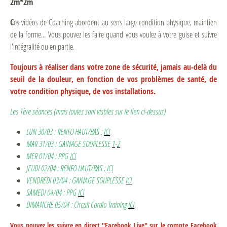
2m*2m
C
es vidéos de Coaching abordent au sens large condition physique, maintien
de la forme... Vous pouvez les faire quand vous voulez à votre guise et suivre
l'intégralité ou en partie.
Toujours à réaliser dans votre zone de sécurité, jamais au-delà du
seuil de la douleur, en fonction de vos problèmes de santé, de
votre condition physique, de vos installations.
Les 1ère séances (mais toutes sont visbles sur le lien ci-dessus)
LUN 30/03 : RENFO HAUT/BAS :
ICI
MAR 31/03 : GAINAGE SOUPLESSE
1
-
2
MER 01/04 : PPG
ICI
JEUDI 02/04 : RENFO HAUT/BAS :
ICI
VENDREDI 03/04 : GAINAGE SOUPLESSE
ICI
SAMEDI 04/04 : PPG
ICI
DIMANCHE 05/04 : Circuit Cardio Training
ICI
Vous pouvez les suivre en direct "Facebook Live" sur le compte Facebook