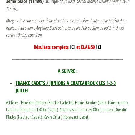
3ème place (11m98)
au Triple-Saut
juste devant Mathys Delabre (4ème avec
11m90).
Margaux Josselin prend la 4ème place (aux essais, même hauteur que la 3ème) en
Hauteur tout comme Angéline Baert qui reste au pied du podium au poids (10m55
contre 10m57) pour 2cm.
Résultats complets
ICI
et ELAN59
ICI
--------------------------------------------------------------------------------------------
A SUIVRE :
FRANCE CADETS / JUNIORS A CHATEAUROUX LES 1-2-3
JUILLET
Athlètes : Noémie Dambry (Perche Cadette), Flavie Dambry (400m haies junior),
Gauthier Requena (1500m Cadet), Abderrazak Charik (5000m Juniors), Quentin
Pladys (Hauteur Cadet), Kevin Drila (Triple-saut Cadet)