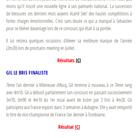
moins qu'il inscrit une nouvelle ligne à son palmarès national. La succession
de blessures ces derniers mois avaient écarté Seb' des hautes compétitions à
fortes charges émotionnelles. C'est sans doute ce qui a manqué à Sebastien
pour se libérer davantage lors de ce concours qui était à sa portée.
Il lui restera quelques occasions d'élever sa meilleure marque de l'année
(2m20) lors de prochains meeting en Juillet.
Résultats
ICI
GIL LE BRIS FINALISTE
7ème l'an dernier à Villeneuve d'Ascq, Gil termine à nouveau à ce 7ème rang
avec 4m10. Gil a débuté parfaitement son concours en passant successivement
3m70, 3m90 et 4m10 du 1er essai avant de buter par 3 fois à 4m20. Gil
participera aux France espoirs dans 3 semaines à Aubagne. Elle y avait remporté
le titre de vice-championne de France l'an dernier à Tomblaine.
Résultat
ICI