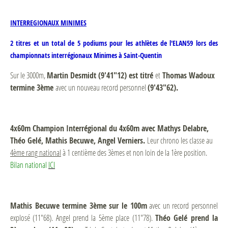
INTERREGIONAUX MINIMES
2 titres et un total de 5 podiums pour les athlètes de l'ELAN59 lors des
championnats interrégionaux Minimes à Saint-Quentin
Sur le 3000m,
Martin Desmidt (9'41"12) est titré
et
Thomas Wadoux
termine 3ème
avec un nouveau record personnel
(9'43"62).
4x60m Champion Interrégional du 4x60m avec Mathys Delabre,
Théo Gelé, Mathis Becuwe, Angel Verniers.
Leur chrono les classe au
4ème rang national
à 1 centième des 3èmes et non loin de la 1ère position.
Bilan national
ICI
Mathis Becuwe termine 3ème sur le 100m
avec un record personnel
explosé (11"68). Angel prend la 5ème place (11"78).
Théo Gelé prend la